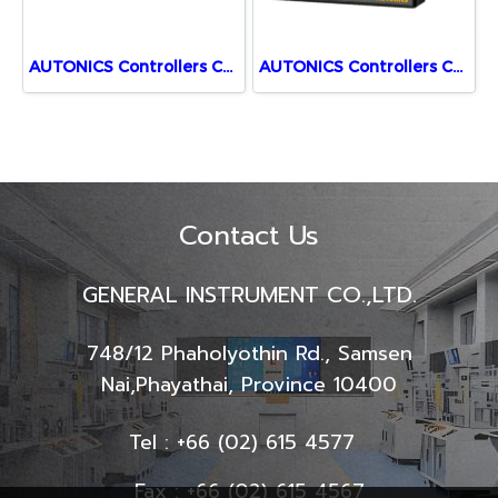
AUTONICS Controllers Counters CT6Y-1P4
AUTONICS Controllers Counters CT6M-1P2
Contact Us
GENERAL INSTRUMENT CO.,LTD.
748/12 Phaholyothin Rd., Samsen
Nai,
Phayathai, Province 10400
Tel : +66 (02) 615 4577
Fax : +66 (02) 615 4567