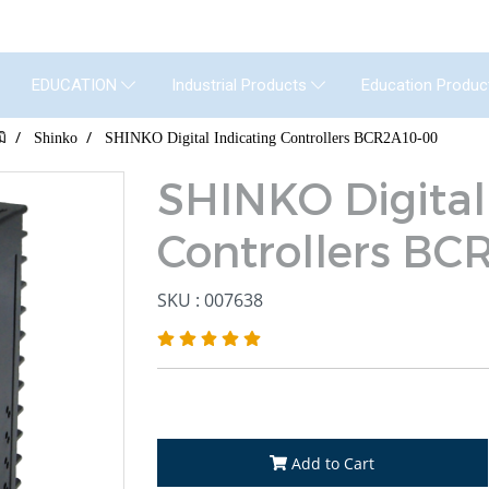
GENERAL INSTRUMENT CO.,LTD. (GIC) C
Education Produc
EDUCATION
Industrial Products
มิ
Shinko
SHINKO Digital Indicating Controllers BCR2A10-00
SHINKO Digital
Controllers BC
SKU : 007638
Add to Cart