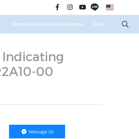
EN
all Us : 02-090-2447
t
Electronics and artificial intelligence
More
 Indicating
R2A10-00
Message Us