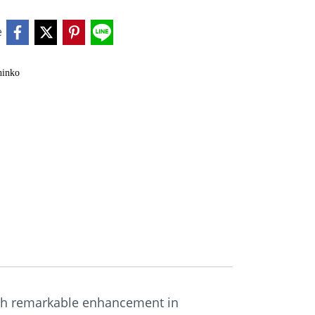
e
hinko
 with remarkable enhancement in