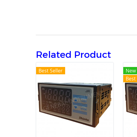
Related Product
Best Seller
New
Best 