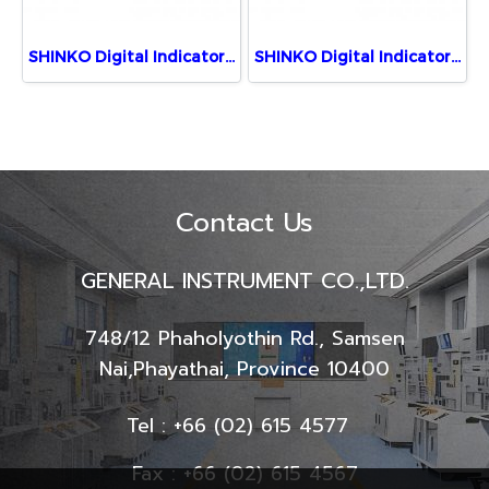
SHINKO Digital Indicator JIR-301-M, 1, BK, TA(0-20)
SHINKO Digital Indicator JIR-301-M, BK,TA (5 Digits)
Contact Us
GENERAL INSTRUMENT CO.,LTD.
748/12 Phaholyothin Rd., Samsen
Nai,
Phayathai, Province 10400
Tel : +66 (02) 615 4577
Fax : +66 (02) 615 4567