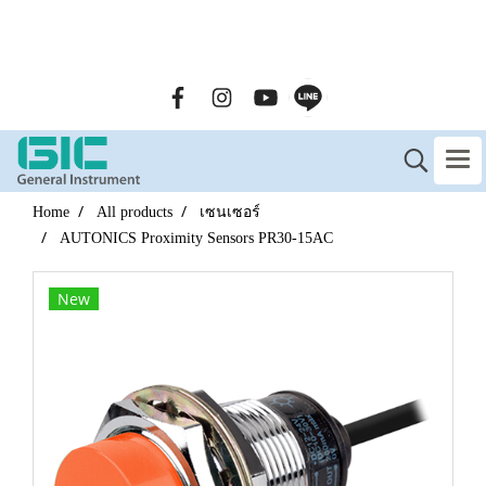
GENERAL INSTRUMENT CO.,LTD. (GIC) Call Us : 02-090-
2447
Home
All products
เซนเซอร์
AUTONICS Proximity Sensors PR30-15AC
New