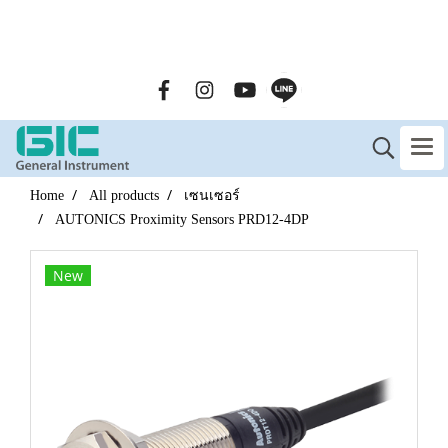
GENERAL INSTRUMENT CO.,LTD. (GIC) Call Us : 02-090-
2447
Home
All products
เซนเซอร์
AUTONICS Proximity Sensors PRD12-4DP
New