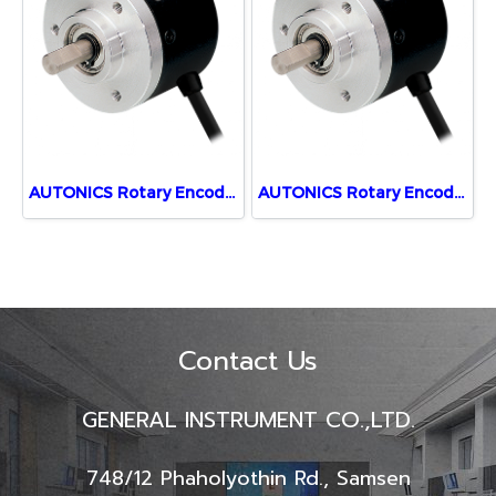
AUTONICS Rotary Encoders E40S6-1000-3-T-24
AUTONICS Rotary Encoders E40S6-500-3-T-24
Contact Us
GENERAL INSTRUMENT CO.,LTD.
748/12 Phaholyothin Rd., Samsen