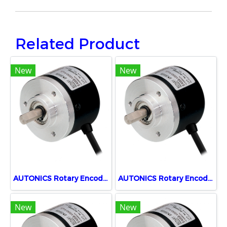
Related Product
New
New
AUTONICS Rotary Encoders E40S6-100-3-T-24
AUTONICS Rotary Encoders E40S6-2500-3-T-5
New
New