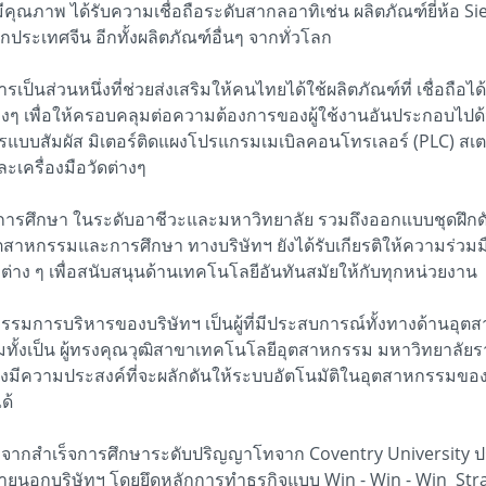
ีคุณภาพ ได้รับความเชื่อถือระดับสากลอาทิเช่น ผลิตภัณฑ์ยี่ห้
กประเทศจีน อีกทั้งผลิตภัณฑ์อื่นๆ จากทั่วโลก
นส่วนหนึ่งที่ช่วยส่งเสริมให้คนไทยได้ใช้ผลิตภัณฑ์ที่ เชื่อถือไ
างๆ เพื่อให้ครอบคลุมต่อความต้องการของผู้ใช้งานอันประกอบไปด้วย
บบสัมผัส มิเตอร์ติดแผงโปรแกรมเมเบิลคอนโทรเลอร์ (PLC) สเตปปิ
ละเครื่องมือวัดต่างๆ
ษา ในระดับอาชีวะและมหาวิทยาลัย รวมถึงออกแบบชุดฝึกดังกล่
ุตสาหกรรมและการศึกษา ทางบริษัทฯ ยังได้รับเกียรติให้ความร่
ต่าง ๆ เพื่อสนับสนุนด้านเทคโนโลยีอันทันสมัยให้กับทุกหน่วยงาน
การบริหารของบริษัทฯ เป็นผู้ที่มีประสบการณ์ทั้งทางด้านอุตส
้งเป็น ผู้ทรงคุณวุฒิสาขาเทคโนโลยีอุตสาหกรรม มหาวิทยาลัยราช
 ยังมีความประสงค์ที่จะผลักดันให้ระบบอัตโนมัติในอุตสาหกรรมข
ด้
ากสำเร็จการศึกษาระดับปริญญาโทจาก Coventry University ปร
กบริษัทฯ โดยยึดหลักการทำธุรกิจแบบ Win - Win - Win Strategy