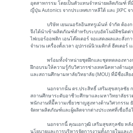
อุตสาหกรรม โดยเป็นตัวแทนจำหน่ายผลิตภัณฑ์ ที่ม
ญี่ปุ่น Autonics จากประเทศเกาหลีใต้ และ JXPC จา
บริษัท เยนเนอรัลอินสทรูเม้นท์ จำกัด ต้องการเป็
จึงได้นำเข้าผลิตภัณฑ์สำหรับระบบอัตโนมัติชนิดต่
ไฟเบอร์ออพติก เอนโค๊ดเดอร์ จอแสดงผลและสั่งการแ
จำนวน เครื่องตั้งเวลา อุปกรณ์นิวเมติกส์ ฮีตเตอร์ แ
พร้อมทั้งจำหน่ายชุดฝึกและชุดทดลองทางการศึก
ฝึกอบรมให้ความรู้กับวิศวกรช่างเทคนิคทางด้านอ
และสถานศึกษามหาลัยวิทยาลัย (MOU) ที่มีชื่อเสียง
นอกจากนั้น ดร.ประสิทธิ์ เสริมสุขสกุลชัย กรรม
สถานศึกษาระดับอาชีวะศึกษาและมหาวิทยาลัยรวมทั
พนักงานที่มีีความเชี่ยวชาญสูงทางด้านวิศวกรรม
จัดหาผลิตภัณฑ์และผู้ผลิตจากต่างประเทศที่เชื่อถือไ
นอกจากนี้ คุณเอกวุฒิ เสริมสุขสกุลชัย หลังจ
นโยบายและการบริหารจัดการงานทั้งภายในและภายนอ