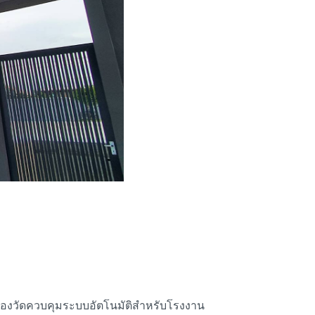
รื่องวัดควบคุมระบบอัตโนมัติสำหรับโรงงาน