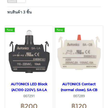
พบสินค้า 3 ชิ้น
New
New
AUTONICS LED Block
AUTONICS Contact
(AC100-220V), SA-LA
(normal close), SA-CB
007291
007289
฿200
฿120