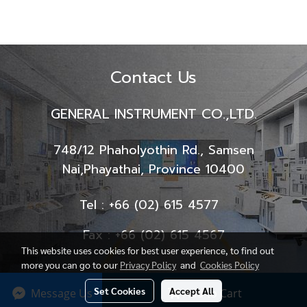
Contact Us
GENERAL INSTRUMENT CO.,LTD.
748/12 Phaholyothin Rd., Samsen
Nai,
Phayathai, Province 10400
Tel : +66 (02) 615 4577
Fax : +66 (02) 615 4567
This website uses cookies for best user experience, to find out
more you can go to our
Privacy Policy
and
Cookies Policy
Set Cookies
Accept All
Message Us
Add to Cart