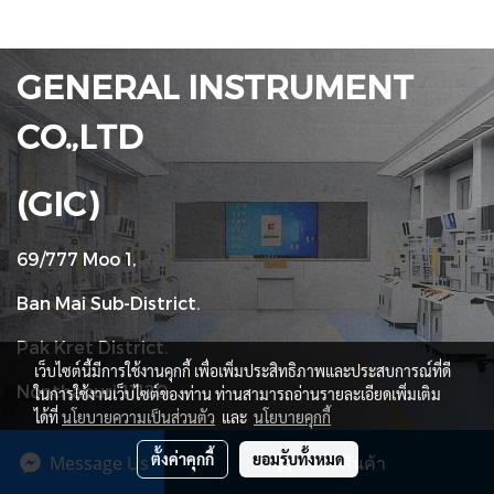
GENERAL INSTRUMENT
CO.,LTD
(GIC)
69/777 Moo 1,
Ban Mai Sub-District.
Pak Kret District.
เว็บไซต์นี้มีการใช้งานคุกกี้ เพื่อเพิ่มประสิทธิภาพและประสบการณ์ที่ดี
Nonthaburi 11120
ในการใช้งานเว็บไซต์ของท่าน ท่านสามารถอ่านรายละเอียดเพิ่มเติม
ได้ที่
นโยบายความเป็นส่วนตัว
และ
นโยบายคุกกี้
Tel : +66 (02) 090 2447
ตั้งค่าคุกกี้
ยอมรับทั้งหมด
Message Us
สั่งซื้อสินค้า