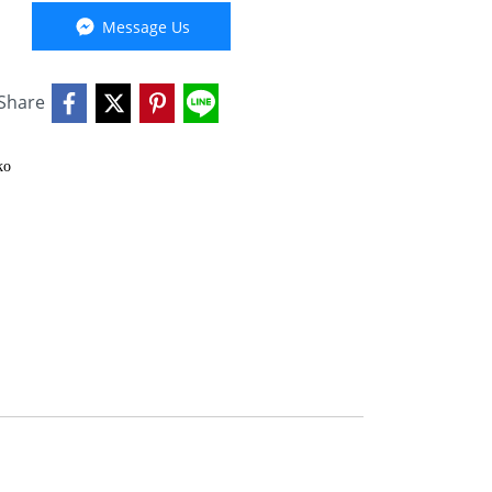
Message Us
Share
ko