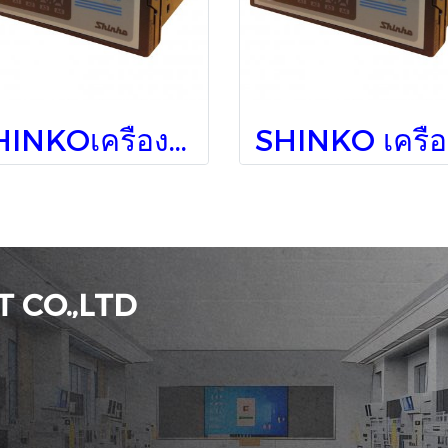
SHINKOเครื่องวัดอุณหภูมิ/ติดแผง JIR-301-M, BK, P24
SHI
 CO.,LTD