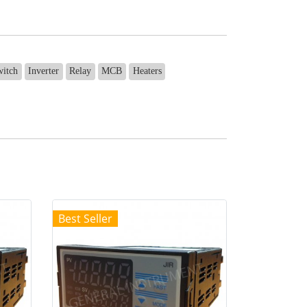
witch
Inverter
Relay
MCB
Heaters
Best Seller