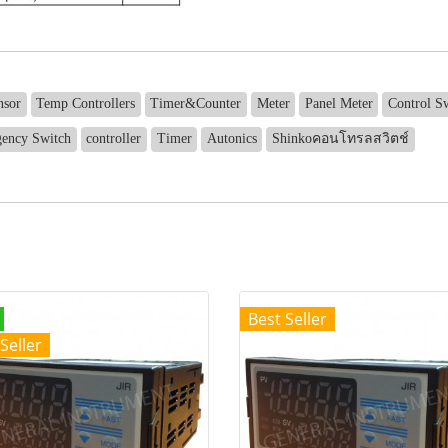
nsor
Temp Controllers
Timer&Counter
Meter
Panel Meter
Control S
ency Switch
controller
Timer
Autonics
Shinkoคอนโทรลสวิตช์
Best Seller
Seller