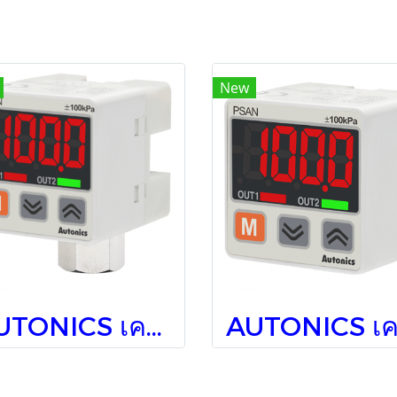
New
AUTONICS เครื่องวัดวัดควบคุมความดันดิจิตอล PSAN-D01CV-Rc1/8