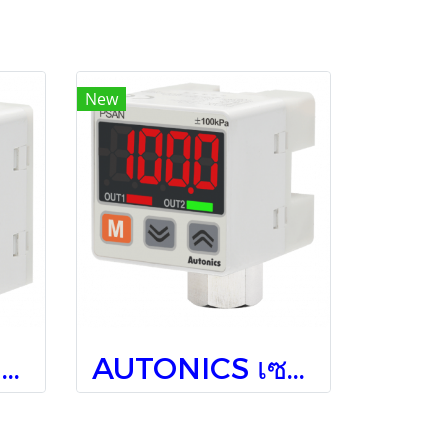
New
AUTONICS เครื่องวัดและควบคุมความดันดิจิตอล PSAN-V01CV-RC1/8
AUTONICS เซนเซอร์วัดความดัน PSAN-DV01CV-Rc1/8