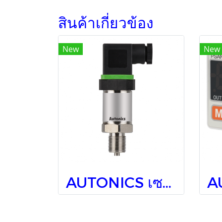
สินค้าเกี่ยวข้อง
New
New
AUTONICS เซนเซอร์วัดความดัน TPS20-G26F8-00, 0-10 kgf/cm2