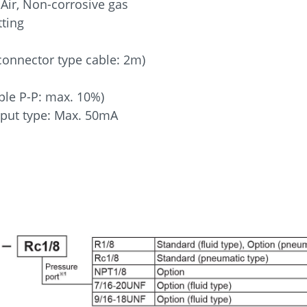
 Air, Non-corrosive gas
tting
connector type cable: 2m)
ple P-P: max. 10%)
tput type: Max. 50mA