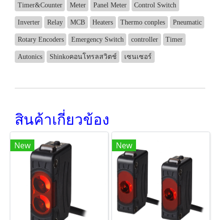
Timer&Counter
Meter
Panel Meter
Control Switch
Inverter
Relay
MCB
Heaters
Thermo conples
Pneumatic
Rotary Encoders
Emergency Switch
controller
Timer
Autonics
Shinkoคอนโทรลสวิตช์
เซนเซอร์
สินค้าเกี่ยวข้อง
New
New