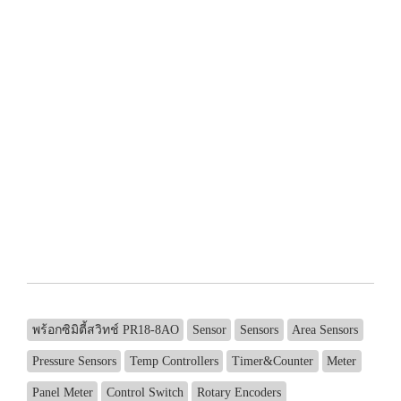
พร้อกซิมิตี้สวิทช์ PR18-8AO
Sensor
Sensors
Area Sensors
Pressure Sensors
Temp Controllers
Timer&Counter
Meter
Panel Meter
Control Switch
Rotary Encoders