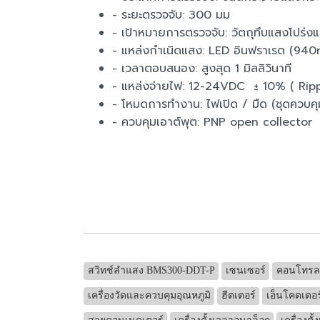
- ระยะตรวจจับ: 300 มม
- เป้าหมายการตรวจจับ: วัตถุทึบแสงโปร่ง
- แหล่งกำเนิดแสง: LED อินฟราเรด (940
- เวลาตอบสนอง: สูงสุด 1 มิลลิวินาที
- แหล่งจ่ายไฟ: 12-24VDC ± 10% ( Ripp
- โหมดการทำงาน: ไฟเปิด / มืด (ชุดควบค
- ควบคุมเอาต์พุต: PNP open collector
สวิทช์ลำแสง BMS300-DDT-P
เซนเซอร์
คอนโทรลเ
เครื่องวัดและควบคุมอุณหภูมิ
ฮีตเตอร์
เอ็นโคดเดอร