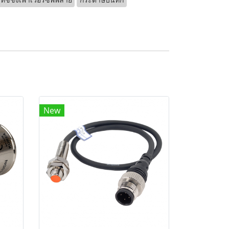
ิทช์ชิ่งเพาเวอร์ซัพพลาย
กระดาษบันทึก
New