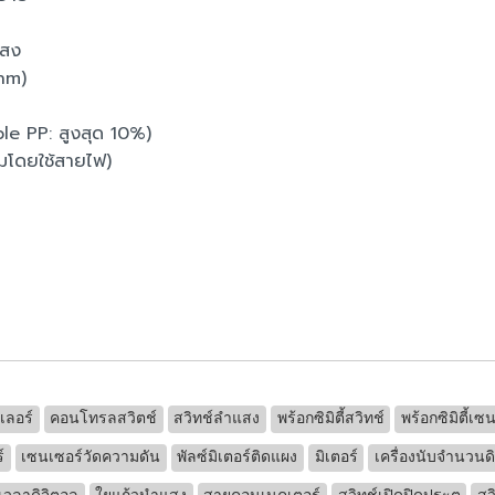
แสง
nm)
le PP: สูงสุด 10%)
ุมโดยใช้สายไฟ)
ลอร์
คอนโทรลสวิตช์
สวิทช์ลำแสง
พร้อกซิมิตี้สวิทช์
พร้อกซิมิตี้เซ
์
เซนเซอร์วัดความดัน
พัลซ์มิเตอร์ติดแผง
มิเตอร์
เครื่องนับจำนวนด