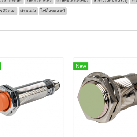
้งเวลาดิจิตอล
ใยแก้วนำแสง
สายคอนเนคเตอร์
สวิทช์เปิดปิดประตู
สว
รดิจิตอล
ม่านแสง
ไฟล็อทแลมป์
New