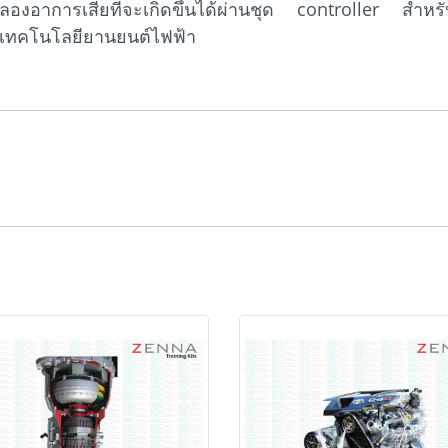
องอาการเสียที่จะเกิดขึ้นได้ผ่านชุด controller สำห
นเทคโนโลยียานยนต์ไฟฟ้า