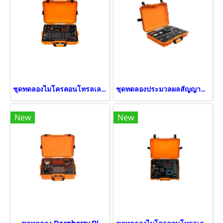
ชุดทดลองไมโครคอนโทรลเลอร์ PIC ขั้นสูง
ชุดทดลองประมวลผลสัญญาณดิจิตอล (DSP)
New
New