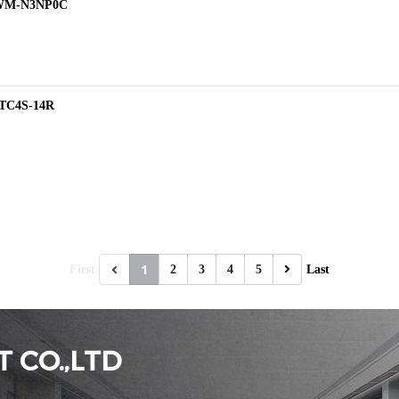
T4WM-N3NP0C
 TC4S-14R
1
First
2
3
4
5
Last
 CO.,LTD