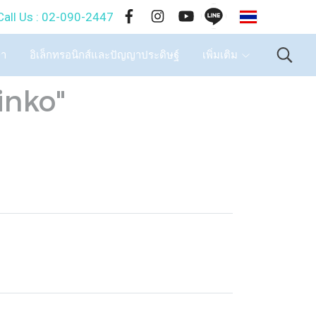
TH
-090-2447
ษา
อิเล็กทรอนิกส์และปัญญาประดิษฐ์
เพิ่มเติม
inko"