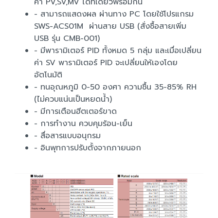
ค่า PV,SV,MV ได้ที่เดียวพร้อมกัน
- สามารถแสดงผล ผ่านทาง PC โดยใช้โปรแกรม
SWS-ACS01M ผ่านสาย USB (สั่งซื้อสายเพิ่ม
USB รุ่น CMB-001)
- มีพารามิเตอร์ PID ทั้งหมด 5 กลุ่ม และเมื่อเปลี่ยน
ค่า SV พารามิเตอร์ PID จะเปลี่ยนให้เองโดย
อัตโนมัติ
- ทนอุณหภูมิ 0-50 องศา ความชื้น 35-85% RH
(ไม่ควบแน่นเป็นหยดน้ำ)
- มีการเตือนฮีตเตอร์ขาด
- การทำงาน ควบคุมร้อน-เย็น
- สื่อสารแบบอนุกรม
- อินพุทการปรับตั้งจากภายนอก