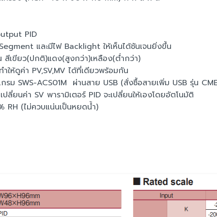
utput PID
gment และมีไฟ Backlight ให้เห็นได้ชันเจนยิ่งขึ้น
ีเขียว(ปกติ)แดง(สูงกว่า)เหลือง(ต่ำกว่า)
ห้ดูค่า PV,SV,MV ได้ที่เดียวพร้อมกัน
รม SWS-ACS01M ผ่านสาย USB (สั่งซื้อสายเพิ่ม USB รุ่น CM
อเปลี่ยนค่า SV พารามิเตอร์ PID จะเปลี่ยนให้เองโดยอัตโนมัติ
 RH (ไม่ควบแน่นเป็นหยดน้ำ)