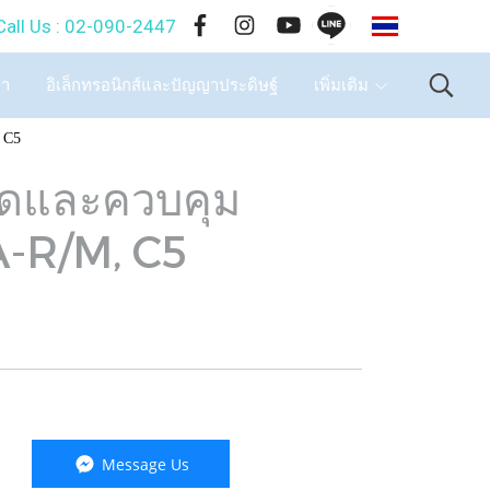
TH
-090-2447
ษา
อิเล็กทรอนิกส์และปัญญาประดิษฐ์
เพิ่มเติม
 C5
ัดและควบคุม
A-R/M, C5
Message Us