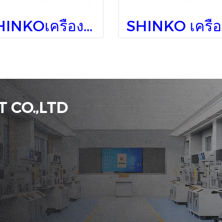
SHINKOเครื่องวัดอุณหภูมิ/ติดแผง JIR-301-M, BK, P24
SH
 CO.,LTD