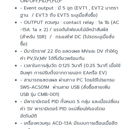
ON/OFF,PID,PI,PD,P
- Event output : มี 5 จุด (EVT1 , EVT2 มาตรา
ฐาน / EVT3 ถึง EVT5 ระบุเมื่อสั่งซื้อ)
- OUTPUT ควบคุม : contact relay : 1a 1b (AC
-15A: 1a x 2) / แรงดันไฟแบบไม่มีหน้าสัมผัส
(สำหรับ SSR) / กระแสไฟ DC (โปรดระบุเมื่อสั่ง
ซื้อ)
- มีบาร์กราฟ 22 ขีด แสดงผล MVและ DV ทำให้ดู
ค่า PV,SV,MV ได้ที่เดียวพร้อมกัน
- เวลาในการสุ่มวัด 0.125 วินาที (0.25 วินาที เมื่อใช้
อินพุท การปรับตั้งจากภายนอก EAหรือ EV)
- สามารถแสดงผล ผ่านทาง PC โดยใช้โปรแกรม
SWS-ACS01M ผ่านสาย USB (สั่งซื้อสายเพิ่ม
USB รุ่น CMB-001)
- มีพารามิเตอร์ PID ทั้งหมด 5 กลุ่ม และเมื่อเปลี่ยน
ค่า SV พารามิเตอร์ PID จะเปลี่ยนให้เองโดย
อัตโนมัติ
- เครื่องควบคุม ACD-13A มีระบบการเตือนเมื่อฮีต