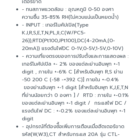
เตอร์ขาด
- ทนสภาพแวดล้อม : อุณหภูมิ 0-50 องศา
ความชื้น 35-85% RH(ไม่ควบแน่นเป็นหยดน้ำ)
- INPUT : เทอร์โมคัปเปิล(Type
K.J,R,S,E,T,N,PL,II,C(W/PC5-
26)),RTD(Pt100,JPt100),DC(4-20mA,(0-
20mA)) แรงดันไฟDC 0-1V,0-5V,1-5V,0-10V)
- ความเที่ยงตรงของการปรับตั้งและการแสดงผล :
เทอร์โมคัปเปิล +- 2% ของแต่ละย่านอินพุท +-1
digit , ภายใน +-6% C [สำหรับอินพุท R,S ย่าน
-50 200 C (-58 -+392 C)] ภายใน +-0.4%
ของย่านอินพุท +-1 digit [สำหรับอินพุท K,J,E,T,N
ที่ย่านน้อยกว่า 0 องศา ] / RTD : ภายใน +-0.1%
ของแต่ละย่านอินพุท +-1 digit / กระแสไฟ DC /
แรงดันไฟ DC : +-0.2% ของแต่ละย่านอินพุท +-1
digit
- อุปกรณ์ที่ต้องซ้ื้อเพิ่มการเตือนเมื่อฮีตเตอร์ขาด
รหัส(W,W3),CT สำหรับกระแส 20A รุ่น CTL-