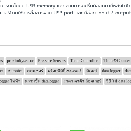
ามารถเก็บบน USB memory และ สามมารถปริ้นท์ออกมาที่หลังได้โดยใช้ 
ตอร์โดยใช้การสื่อสารผ่าน USB port และ มีช่อง input / output 
rs
proximitysensor
Pressure Sensors
Temp Controllers
Timer&Counter
er
Autonics
เซนเซอร์
พร้อกซิมิตี้เซนเซอร์
มิเตอร์
data logger
dat
logger ไฟฟ้า
ความชื้น datalogger
ราคา ดาต้า ล็อคเกอร์
วิธี ใช้ data lo