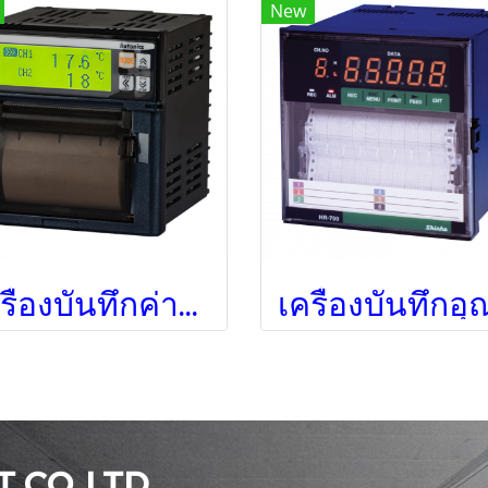
New
เครื่องบันทึกค่ากระบวนการ/ดิจิตอล KRN50-1002-00
 CO.,LTD