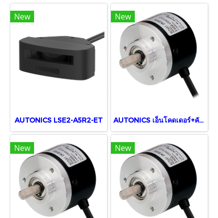
New
New
AUTONICS LSE2-A5R2-ET
AUTONICS เอ็นโคดเดอร์+คัพปลิ้ง E40S6-100-3-T-24
New
New