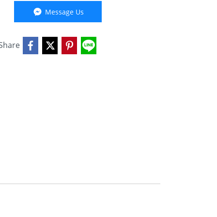
Message Us
Share