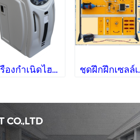
เครื่องกำเนิดไฮโดรเจน
ชุดฝึกฝึกเ
 CO.,LTD